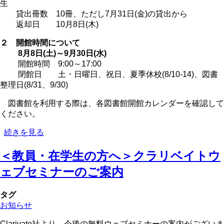
生
特
貸出冊数 10冊、ただし7月31日(金)の貸出から
別
返却日 10月8日(木)
貸
出
２ 開館時間について
制
8月8日(土)～9月30日(水)
度
開館時間 9:00～17:00
に
閉館日 土・日曜日、祝日、夏季休校(8/10-14)、図書
つ
整理日(8/31、9/30)
い
て
図書館を利用する際は、各図書館開館カレンダーを確認して
の
ください。
夏
続きを見る
季
＜教員・在学生の方へ＞クラリベイトウ
長
期
ェブセミナーのご案内
貸
出
タグ
と
お知らせ
開
館
Clarivate社より、今後の無料ウェブセミナーの案内がございま