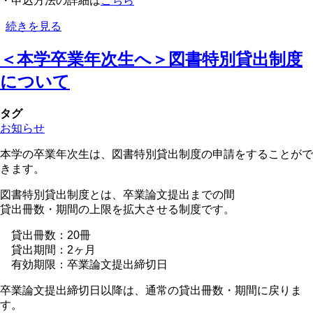
・申込方法の詳細は
こちら
＜
続きを見る
教
＜本学卒業年次生へ＞図書特別貸出制度
員
の
について
方
へ
タグ
＞
お知らせ
研
究
本学の卒業年次生は、図書特別貸出制度の申請をすることがで
費
きます。
に
よ
図書特別貸出制度とは、卒業論文提出までの間
る
貸出冊数・期間の上限を拡大させる制度です。
図
書
貸出冊数：20冊
購
貸出期間：2ヶ月
入、
有効期限：卒業論文提出締切日
文
卒業論文提出締切日以降は、通常の貸出冊数・期間に戻りま
献
す。
複