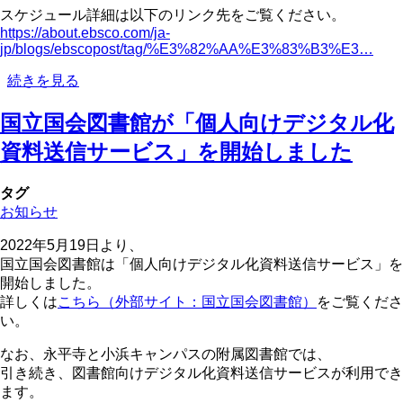
生
スケジュール詳細は以下のリンク先をご覧ください。
閲
https://about.ebsco.com/ja-
覧
jp/blogs/ebscopost/tag/%E3%82%AA%E3%83%B3%E3…
室
＜
続きを見る
を、
教
授
国立国会図書館が「個人向けデジタル化
員・
業・
在
ゼ
資料送信サービス」を開始しました
学
ミ、
生
グ
タグ
の
ル
お知らせ
方
ー
へ
プ
2022年5月19日より、
＞
学
国立国会図書館は「個人向けデジタル化資料送信サービス」を
EBSCO
習
開始しました。
オ
に
詳しくは
こちら（外部サイト：国立国会図書館）
をご覧くださ
ン
ご
い。
ラ
利
イ
用
なお、永平寺と小浜キャンパスの附属図書館では、
ン
く
引き続き、図書館向けデジタル化資料送信サービスが利用でき
講
だ
ます。
習
さ