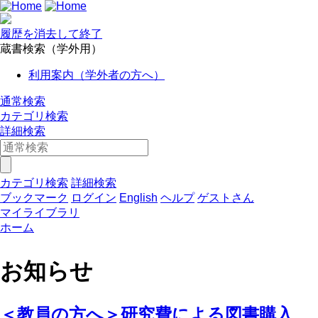
履歴を消去して終了
蔵書検索（学外用）
利用案内（学外者の方へ）
通常検索
カテゴリ検索
詳細検索
カテゴリ検索
詳細検索
ブックマーク
ログイン
English
ヘルプ
ゲストさん
マイライブラリ
ホーム
お知らせ
＜教員の方へ＞研究費による図書購入、