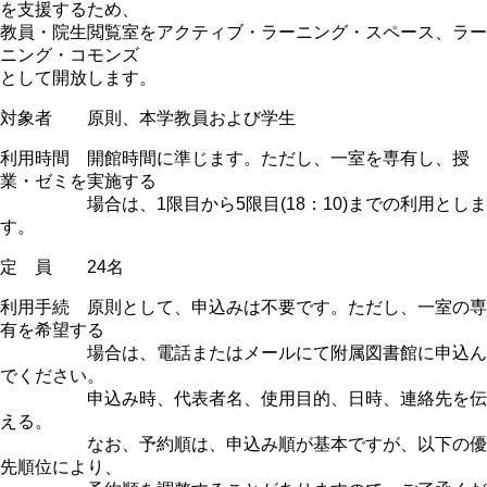
ラ
を支援するため、
リ
教員・院生閲覧室をアクティブ・ラーニング・スペース、ラー
ベ
ニング・コモンズ
イ
として開放します。
ト
対象者 原則、本学教員および学生
ウ
ェ
利用時間 開館時間に準じます。ただし、一室を専有し、授
ブ
業・ゼミを実施する
セ
場合は、1限目から5限目(18：10)までの利用としま
ミ
す。
ナ
ー
定 員 24名
の
ご
利用手続 原則として、申込みは不要です。ただし、一室の専
案
有を希望する
内
場合は、電話またはメールにて附属図書館に申込ん
の
でください。
申込み時、代表者名、使用目的、日時、連絡先を伝
える。
なお、予約順は、申込み順が基本ですが、以下の優
先順位により、