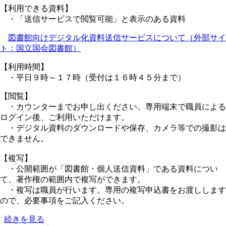
【利用できる資料】
送
・「送信サービスで閲覧可能」と表示のある資料
信
サ
図書館向けデジタル化資料送信サービスについて（外部サイ
ー
ト：国立国会図書館）
ビ
ス」
【利用時間】
を
・平日９時～１７時（受付は１６時４５分まで）
開
始
【閲覧】
し
・カウンターまでお申し出ください。専用端末で職員による
ま
ログイン後、ご利用いただけます。
し
・デジタル資料のダウンロードや保存、カメラ等での撮影は
た
できません。
の
【複写】
・公開範囲が「図書館・個人送信資料」である資料につい
て、著作権の範囲内で複写ができます。
・複写は職員が行います。専用の複写申込書をお渡しします
ので、必要事項をご記入ください。
国
続きを見る