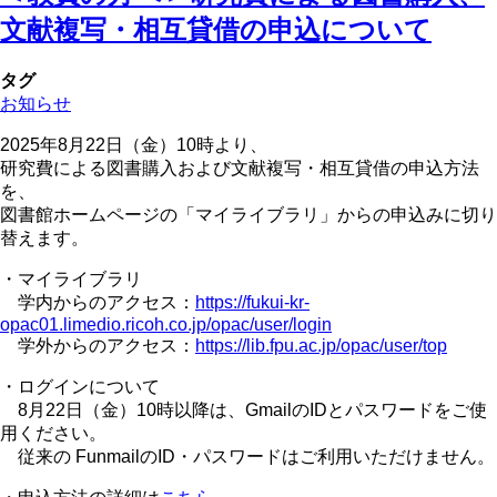
文献複写・相互貸借の申込について
タグ
お知らせ
2025年8月22日（金）10時より、
研究費による図書購入および文献複写・相互貸借の申込方法
を、
図書館ホームページの「マイライブラリ」からの申込みに切り
替えます。
・マイライブラリ
学内からのアクセス：
https://fukui-kr-
opac01.limedio.ricoh.co.jp/opac/user/login
学外からのアクセス：
https://lib.fpu.ac.jp/opac/user/top
・ログインについて
8月22日（金）10時以降は、GmailのIDとパスワードをご使
用ください。
従来の FunmailのID・パスワードはご利用いただけません。