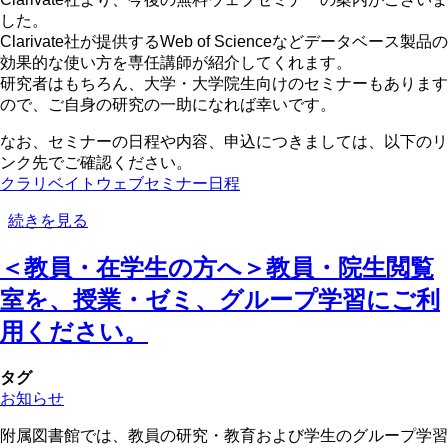
時
した。
間
Clarivate社が提供するWeb of Scienceなどデータベース製品の
の
効果的な使い方を専任講師が紹介してくれます。
お
研究者はもちろん、大学・大学院生向けのセミナーもあります
知
ので、ご自身の研究の一助になれば幸いです。
ら
せ
なお、セミナーの日程や内容、申込につきましては、以下のリ
の
ンク先でご確認ください。
クラリベイトウェブセミナー日程
＜
続きを見る
教
＜教員・在学生の方へ＞教員・院生閲覧
員・
在
室を、授業・ゼミ、グループ学習にご利
学
生
用ください。
の
方
タグ
へ
お知らせ
＞
ク
附属図書館では、教員の研究・教育および学生のグループ学習