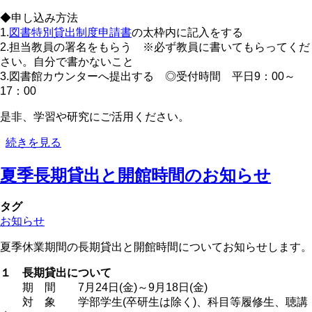
写・
◆申し込み方法
相
1.
図書特別貸出制度申請書
の太枠内に記入をする
互
2.担当教員の署名をもらう ※必ず教員に書いてもらってくだ
貸
さい。自分で書かないこと
借
3.図書館カウンターへ提出する ◎受付時間 平日9：00～
の
17：00
申
込
是非、学習や研究にご活用ください。
に
つ
＜
続きを見る
い
本
て
夏季長期貸出と開館時間のお知らせ
学
の
卒
業
タグ
年
お知らせ
次
生
夏季休業期間の長期貸出と開館時間についてお知らせします。
へ
１ 長期貸出について
＞
期 間 7月24日(金)～9月18日(金)
図
対 象 学部学生(卒研生は除く)、科目等履修生、聴講
書