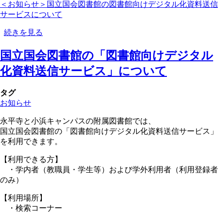
＜お知らせ＞国立国会図書館の図書館向けデジタル化資料送信
会
い。
サービスについて
の
の
ご
国
続きを見る
案
立
内
国立国会図書館の「図書館向けデジタル
国
の
会
化資料送信サービス」について
図
書
タグ
館
お知らせ
が
「個
永平寺と小浜キャンパスの附属図書館では、
人
国立国会図書館の「図書館向けデジタル化資料送信サービス」
向
を利用できます。
け
デ
【利用できる方】
ジ
・学内者（教職員・学生等）および学外利用者（利用登録者
タ
のみ）
ル
化
【利用場所】
資
・検索コーナー
料