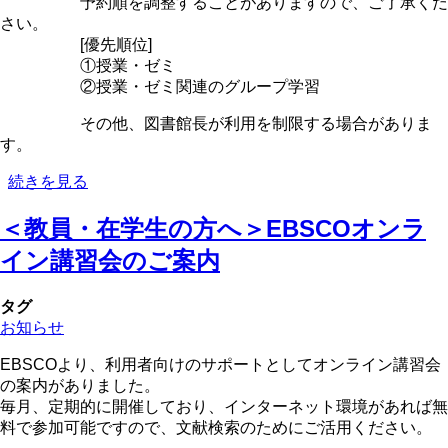
予約順を調整することがありますので、ご了承くだ
さい。
[優先順位]
①授業・ゼミ
②授業・ゼミ関連のグループ学習
その他、図書館長が利用を制限する場合がありま
す。
＜
続きを見る
教
＜教員・在学生の方へ＞EBSCOオンラ
員・
在
イン講習会のご案内
学
生
タグ
の
お知らせ
方
へ
EBSCOより、利用者向けのサポートとしてオンライン講習会
＞
の案内がありました。
教
毎月、定期的に開催しており、インターネット環境があれば無
員・
料で参加可能ですので、文献検索のためにご活用ください。
院