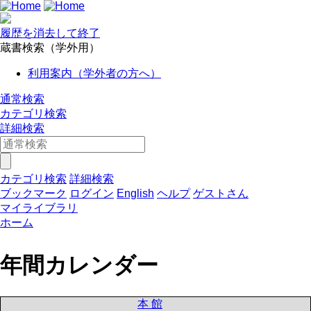
履歴を消去して終了
蔵書検索（学外用）
利用案内（学外者の方へ）
通常検索
カテゴリ検索
詳細検索
カテゴリ検索
詳細検索
ブックマーク
ログイン
English
ヘルプ
ゲストさん
マイライブラリ
ホーム
年間カレンダー
本 館