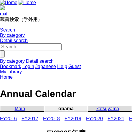
exit
蔵書検索（学外用）
Search
By category
Detail search
By category
Detail search
Bookmark
Login
Japanese
Help
Guest
My Library
Home
Annual Calendar
Main
obama
katsuyama
FY2016
FY2017
FY2018
FY2019
FY2020
FY2021
F