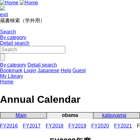
exit
蔵書検索（学外用）
Search
By category
Detail search
By category
Detail search
Bookmark
Login
Japanese
Help
Guest
My Library
Home
Annual Calendar
Main
obama
katsuyama
FY2016
FY2017
FY2018
FY2019
FY2020
FY2021
F